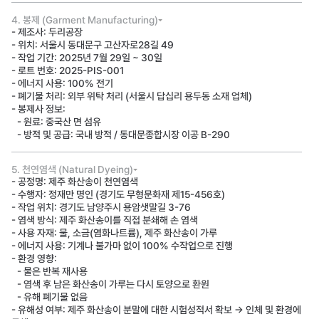
4. 봉제 (Garment Manufacturing)
- 제조사: 두리공장
- 위치: 서울시 동대문구 고산자로28길 49
- 작업 기간: 2025년 7월 29일 ~ 30일
- 로트 번호: 2025-PIS-001
- 에너지 사용: 100% 전기
- 폐기물 처리: 외부 위탁 처리 (서울시 답십리 용두동 소재 업체)
- 봉제사 정보:
- 원료: 중국산 면 섬유
- 방적 및 공급: 국내 방적 / 동대문종합시장 이공 B-290
5. 천연염색 (Natural Dyeing)
- 공정명: 제주 화산송이 천연염색
- 수행자: 정재만 명인 (경기도 무형문화재 제15-456호)
- 작업 위치: 경기도 남양주시 용암샛말길 3-76
- 염색 방식: 제주 화산송이를 직접 분쇄해 손 염색
- 사용 자재: 물, 소금(염화나트륨), 제주 화산송이 가루
- 에너지 사용: 기계나 불가마 없이 100% 수작업으로 진행
- 환경 영향:
- 물은 반복 재사용
- 염색 후 남은 화산송이 가루는 다시 토양으로 환원
- 유해 폐기물 없음
- 유해성 여부: 제주 화산송이 분말에 대한 시험성적서 확보 → 인체 및 환경에 