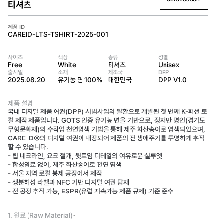
티셔츠
제품 ID
CAREID-LTS-TSHIRT-2025-001
사이즈
색상
종류
성별
Free
White
티셔츠
Unisex
출시일
소재
제조국
DPP
2025.08.20
유기농 면 100%
대한민국
DPP V1.0
제품 설명
국내 디지털 제품 여권(DPP) 시범사업의 일환으로 개발된 첫 번째 K-패션 로
컬 제작 제품입니다. GOTS 인증 유기농 면을 기반으로, 정재만 명인(경기도 
무형문화재)의 수작업 천연염색 기법을 통해 제주 화산송이로 염색되었으며, 
CARE IDⒸ의 디지털 여권이 내장되어 제품의 전 생애주기를 투명하게 추적
할 수 있습니다.
- 립 네크라인, 요크 절개, 뒷트임 디테일의 여유로운 실루엣
- 합성염료 없이, 제주 화산송이로 천연 염색
- 서울 지역 로컬 봉제 공장에서 제작
- 생분해성 라벨과 NFC 기반 디지털 여권 탑재
- 전 공정 추적 가능, ESPR(유럽 지속가능 제품 규제) 기준 준수
1. 원료 (Raw Material)